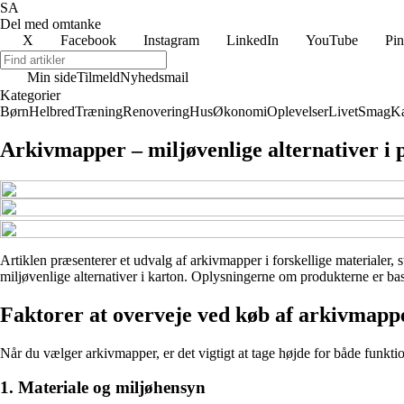
SA
Del med omtanke
X
Facebook
Instagram
LinkedIn
YouTube
Pin
Min side
Tilmeld
Nyhedsmail
Kategorier
Børn
Helbred
Træning
Renovering
Hus
Økonomi
Oplevelser
Livet
Smag
Ka
Arkivmapper – miljøvenlige alternativer i p
Artiklen præsenterer et udvalg af arkivmapper i forskellige materialer, 
miljøvenlige alternativer i karton. Oplysningerne om produkterne er base
Faktorer at overveje ved køb af arkivmapp
Når du vælger arkivmapper, er det vigtigt at tage højde for både funktio
1. Materiale og miljøhensyn