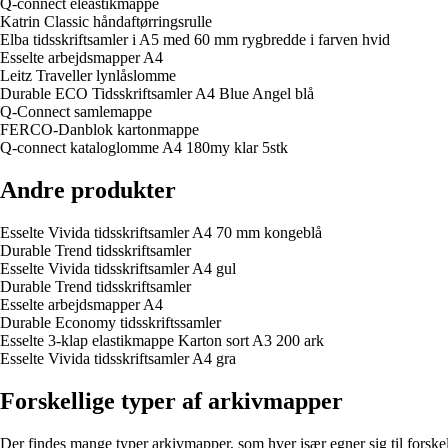
Q-connect eleastikmappe
Katrin Classic håndaftørringsrulle
Elba tidsskriftsamler i A5 med 60 mm rygbredde i farven hvid
Esselte arbejdsmapper A4
Leitz Traveller lynlåslomme
Durable ECO Tidsskriftsamler A4 Blue Angel blå
Q-Connect samlemappe
FERCO-Danblok kartonmappe
Q-connect kataloglomme A4 180my klar 5stk
Andre produkter
Esselte Vivida tidsskriftsamler A4 70 mm kongeblå
Durable Trend tidsskriftsamler
Esselte Vivida tidsskriftsamler A4 gul
Durable Trend tidsskriftsamler
Esselte arbejdsmapper A4
Durable Economy tidsskriftssamler
Esselte 3-klap elastikmappe Karton sort A3 200 ark
Esselte Vivida tidsskriftsamler A4 gra
Forskellige typer af arkivmapper
Der findes mange typer arkivmapper, som hver især egner sig til forske