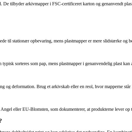
 De tilbyder arkivmapper i FSC-certificeret karton og genanvendt plast
e til stationær opbevaring, mens plastmapper er mere slidstærke og bed
isk sorteres som pap, mens plastmapper i genanvendelig plast kan aflev
ng og deformation. Brug et arkivskab eller en reol, hvor mapperne står 
Angel eller EU-Blomsten, som dokumenterer, at produkterne lever op ti
?