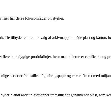
især har deres fokusområder og styrker.
k. De tilbyder et bredt udvalg af arkivmapper i både plast og karton, he
ret flere bæredygtige produktlinjer, hvor materialerne er certificeret o
nlige serier er fremstillet af genbrugspapir og er certificeret med mil
ilbyder blandt andet plastmapper fremstillet af genanvendt plast, som k