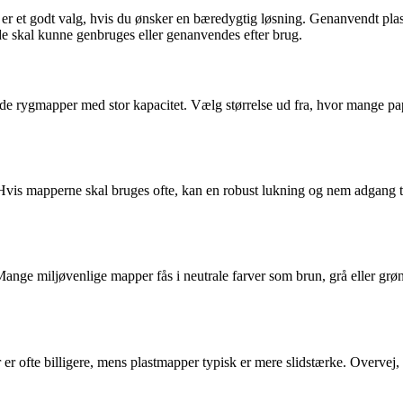
 er et godt valg, hvis du ønsker en bæredygtig løsning. Genanvendt plast
e skal kunne genbruges eller genanvendes efter brug.
de rygmapper med stor kapacitet. Vælg størrelse ud fra, hvor mange pap
Hvis mapperne skal bruges ofte, kan en robust lukning og nem adgang t
Mange miljøvenlige mapper fås i neutrale farver som brun, grå eller grø
r ofte billigere, mens plastmapper typisk er mere slidstærke. Overvej, hv