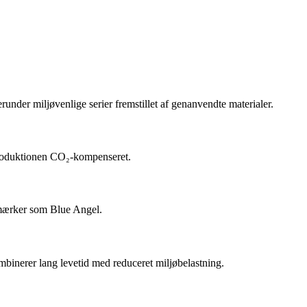
runder miljøvenlige serier fremstillet af genanvendte materialer.
g produktionen CO₂-kompenseret.
jømærker som Blue Angel.
ombinerer lang levetid med reduceret miljøbelastning.