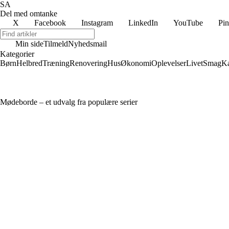
SA
Del med omtanke
X
Facebook
Instagram
LinkedIn
YouTube
Pin
Min side
Tilmeld
Nyhedsmail
Kategorier
Børn
Helbred
Træning
Renovering
Hus
Økonomi
Oplevelser
Livet
Smag
Ka
Mødeborde – et udvalg fra populære serier