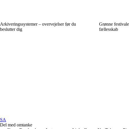
Arkiveringssystemer – overvejelser før du
Grønne festivale
beslutter dig
fællesskab
SA
Del med omtanke