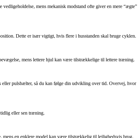
re vedligeholdelse, mens mekanisk modstand ofte giver en mere “ægte”
ition. Dette er især vigtigt, hvis flere i husstanden skal bruge cyklen.
evægelse, mens lettere hjul kan være tilstrækkelige til lettere træning.
 eller pulsbælter, så du kan følge din udvikling over tid. Overvej, hvor
idlig eller sen træning.
, mens en enklere model kan være tilstrækkelig til lejlighedsvis brug.