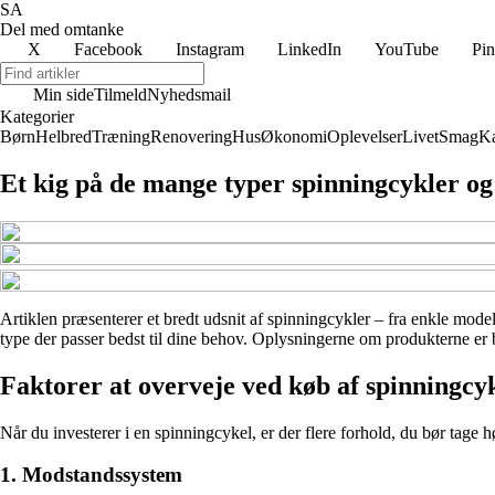
SA
Del med omtanke
X
Facebook
Instagram
LinkedIn
YouTube
Pin
Min side
Tilmeld
Nyhedsmail
Kategorier
Børn
Helbred
Træning
Renovering
Hus
Økonomi
Oplevelser
Livet
Smag
Ka
Et kig på de mange typer spinningcykler og
Artiklen præsenterer et bredt udsnit af spinningcykler – fra enkle model
type der passer bedst til dine behov. Oplysningerne om produkterne er ba
Faktorer at overveje ved køb af spinningcy
Når du investerer i en spinningcykel, er der flere forhold, du bør tage h
1. Modstandssystem