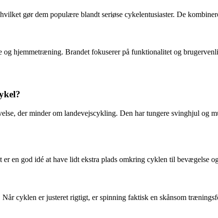
 hvilket gør dem populære blandt seriøse cykelentusiaster. De kombiner
ere og hjemmetræning. Brandet fokuserer på funktionalitet og brugervenl
ykel?
evelse, der minder om landevejscykling. Den har tungere svinghjul og mu
 er en god idé at have lidt ekstra plads omkring cyklen til bevægelse o
g. Når cyklen er justeret rigtigt, er spinning faktisk en skånsom træning