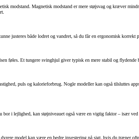
netisk modstand. Magnetisk modstand er mere støjsvag og kræver mind
rt.
nne justeres både lodret og vandret, så du får en ergonomisk korrekt pos
sen føles. Et tungere svinghjul giver typisk en mere stabil og flydende b
astighed, puls og kalorieforbrug. Nogle modeller kan også tilsluttes apps
bor i lejlighed, kan støjniveauet også være en vigtig faktor – især ved t
dyrere model kan være en bedre investering på sigt, hvis du træner ofte