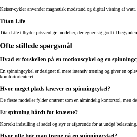
Keiser-cykler anvender magnetisk modstand og digital visning af watt,
Titan Life
Titan Life tilbyder prisvenlige modeller, der egner sig godt til begynd
Ofte stillede spørgsmål
Hvad er forskellen på en motionscykel og en spinningc
En spinningcykel er designet til mere intensiv træning og giver en opl
komfortorienteret.
Hvor meget plads kræver en spinningcykel?
De fleste modeller fylder omtrent som en almindelig kontorstol, men det
Er spinning hårdt for knæene?
Korrekt indstilling af sadel og styr er afgørende for at undgå belastnin
Hvor ofte bør man træne på en spinningcykel?