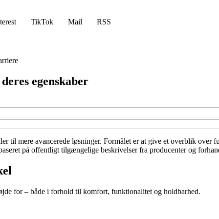
terest
TikTok
Mail
RSS
rriere
 deres egenskaber
ler til mere avancerede løsninger. Formålet er at give et overblik over f
seret på offentligt tilgængelige beskrivelser fra producenter og forhand
kel
øjde for – både i forhold til komfort, funktionalitet og holdbarhed.