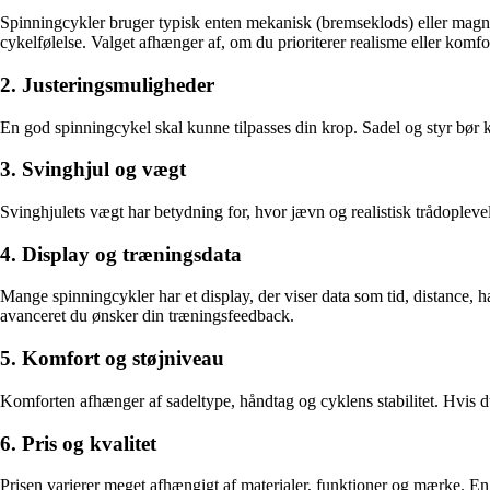
Spinningcykler bruger typisk enten mekanisk (bremseklods) eller mag
cykelfølelse. Valget afhænger af, om du prioriterer realisme eller komfo
2. Justeringsmuligheder
En god spinningcykel skal kunne tilpasses din krop. Sadel og styr bør ku
3. Svinghjul og vægt
Svinghjulets vægt har betydning for, hvor jævn og realistisk trådoplevel
4. Display og træningsdata
Mange spinningcykler har et display, der viser data som tid, distance, h
avanceret du ønsker din træningsfeedback.
5. Komfort og støjniveau
Komforten afhænger af sadeltype, håndtag og cyklens stabilitet. Hvis du 
6. Pris og kvalitet
Prisen varierer meget afhængigt af materialer, funktioner og mærke. En 