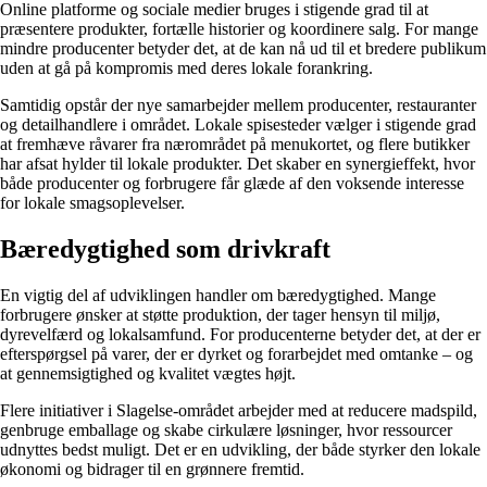
Online platforme og sociale medier bruges i stigende grad til at
præsentere produkter, fortælle historier og koordinere salg. For mange
mindre producenter betyder det, at de kan nå ud til et bredere publikum
uden at gå på kompromis med deres lokale forankring.
Samtidig opstår der nye samarbejder mellem producenter, restauranter
og detailhandlere i området. Lokale spisesteder vælger i stigende grad
at fremhæve råvarer fra nærområdet på menukortet, og flere butikker
har afsat hylder til lokale produkter. Det skaber en synergieffekt, hvor
både producenter og forbrugere får glæde af den voksende interesse
for lokale smagsoplevelser.
Bæredygtighed som drivkraft
En vigtig del af udviklingen handler om bæredygtighed. Mange
forbrugere ønsker at støtte produktion, der tager hensyn til miljø,
dyrevelfærd og lokalsamfund. For producenterne betyder det, at der er
efterspørgsel på varer, der er dyrket og forarbejdet med omtanke – og
at gennemsigtighed og kvalitet vægtes højt.
Flere initiativer i Slagelse-området arbejder med at reducere madspild,
genbruge emballage og skabe cirkulære løsninger, hvor ressourcer
udnyttes bedst muligt. Det er en udvikling, der både styrker den lokale
økonomi og bidrager til en grønnere fremtid.