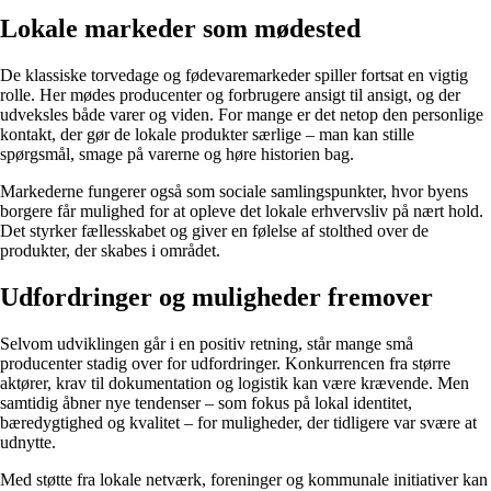
Lokale markeder som mødested
De klassiske torvedage og fødevaremarkeder spiller fortsat en vigtig
rolle. Her mødes producenter og forbrugere ansigt til ansigt, og der
udveksles både varer og viden. For mange er det netop den personlige
kontakt, der gør de lokale produkter særlige – man kan stille
spørgsmål, smage på varerne og høre historien bag.
Markederne fungerer også som sociale samlingspunkter, hvor byens
borgere får mulighed for at opleve det lokale erhvervsliv på nært hold.
Det styrker fællesskabet og giver en følelse af stolthed over de
produkter, der skabes i området.
Udfordringer og muligheder fremover
Selvom udviklingen går i en positiv retning, står mange små
producenter stadig over for udfordringer. Konkurrencen fra større
aktører, krav til dokumentation og logistik kan være krævende. Men
samtidig åbner nye tendenser – som fokus på lokal identitet,
bæredygtighed og kvalitet – for muligheder, der tidligere var svære at
udnytte.
Med støtte fra lokale netværk, foreninger og kommunale initiativer kan