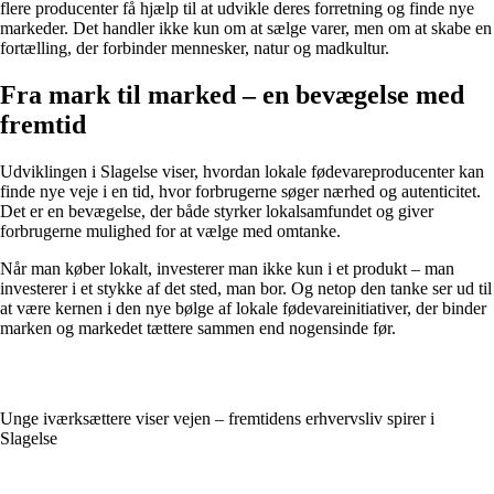
flere producenter få hjælp til at udvikle deres forretning og finde nye
markeder. Det handler ikke kun om at sælge varer, men om at skabe en
fortælling, der forbinder mennesker, natur og madkultur.
Fra mark til marked – en bevægelse med
fremtid
Udviklingen i Slagelse viser, hvordan lokale fødevareproducenter kan
finde nye veje i en tid, hvor forbrugerne søger nærhed og autenticitet.
Det er en bevægelse, der både styrker lokalsamfundet og giver
forbrugerne mulighed for at vælge med omtanke.
Når man køber lokalt, investerer man ikke kun i et produkt – man
investerer i et stykke af det sted, man bor. Og netop den tanke ser ud til
at være kernen i den nye bølge af lokale fødevareinitiativer, der binder
marken og markedet tættere sammen end nogensinde før.
Unge iværksættere viser vejen – fremtidens erhvervsliv spirer i
Slagelse