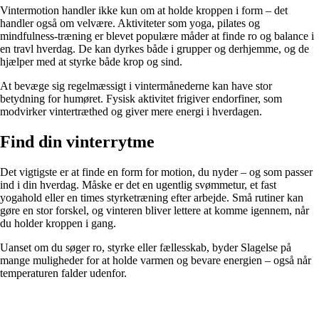
Vintermotion handler ikke kun om at holde kroppen i form – det
handler også om velvære. Aktiviteter som yoga, pilates og
mindfulness-træning er blevet populære måder at finde ro og balance i
en travl hverdag. De kan dyrkes både i grupper og derhjemme, og de
hjælper med at styrke både krop og sind.
At bevæge sig regelmæssigt i vintermånederne kan have stor
betydning for humøret. Fysisk aktivitet frigiver endorfiner, som
modvirker vintertræthed og giver mere energi i hverdagen.
Find din vinterrytme
Det vigtigste er at finde en form for motion, du nyder – og som passer
ind i din hverdag. Måske er det en ugentlig svømmetur, et fast
yogahold eller en times styrketræning efter arbejde. Små rutiner kan
gøre en stor forskel, og vinteren bliver lettere at komme igennem, når
du holder kroppen i gang.
Uanset om du søger ro, styrke eller fællesskab, byder Slagelse på
mange muligheder for at holde varmen og bevare energien – også når
temperaturen falder udenfor.