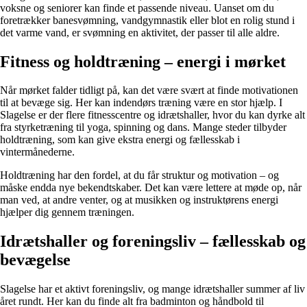
voksne og seniorer kan finde et passende niveau. Uanset om du
foretrækker banesvømning, vandgymnastik eller blot en rolig stund i
det varme vand, er svømning en aktivitet, der passer til alle aldre.
Fitness og holdtræning – energi i mørket
Når mørket falder tidligt på, kan det være svært at finde motivationen
til at bevæge sig. Her kan indendørs træning være en stor hjælp. I
Slagelse er der flere fitnesscentre og idrætshaller, hvor du kan dyrke alt
fra styrketræning til yoga, spinning og dans. Mange steder tilbyder
holdtræning, som kan give ekstra energi og fællesskab i
vintermånederne.
Holdtræning har den fordel, at du får struktur og motivation – og
måske endda nye bekendtskaber. Det kan være lettere at møde op, når
man ved, at andre venter, og at musikken og instruktørens energi
hjælper dig gennem træningen.
Idrætshaller og foreningsliv – fællesskab og
bevægelse
Slagelse har et aktivt foreningsliv, og mange idrætshaller summer af liv
året rundt. Her kan du finde alt fra badminton og håndbold til