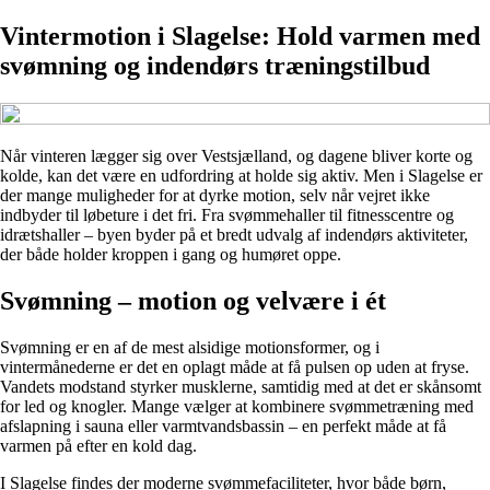
Vintermotion i Slagelse: Hold varmen med
svømning og indendørs træningstilbud
Når vinteren lægger sig over Vestsjælland, og dagene bliver korte og
kolde, kan det være en udfordring at holde sig aktiv. Men i Slagelse er
der mange muligheder for at dyrke motion, selv når vejret ikke
indbyder til løbeture i det fri. Fra svømmehaller til fitnesscentre og
idrætshaller – byen byder på et bredt udvalg af indendørs aktiviteter,
der både holder kroppen i gang og humøret oppe.
Svømning – motion og velvære i ét
Svømning er en af de mest alsidige motionsformer, og i
vintermånederne er det en oplagt måde at få pulsen op uden at fryse.
Vandets modstand styrker musklerne, samtidig med at det er skånsomt
for led og knogler. Mange vælger at kombinere svømmetræning med
afslapning i sauna eller varmtvandsbassin – en perfekt måde at få
varmen på efter en kold dag.
I Slagelse findes der moderne svømmefaciliteter, hvor både børn,